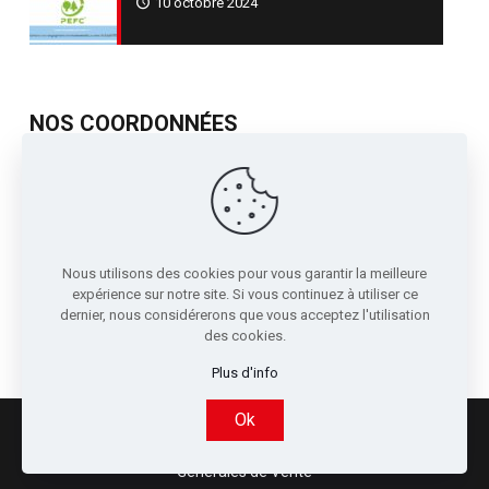
10 octobre 2024
NOS COORDONNÉES
717, Avenue de St Quentin
Contre Allée Z.I.
38210 - Tullins France
04 76 07 80 54
Nous utilisons des cookies pour vous garantir la meilleure
sori@sori.fr
expérience sur notre site. Si vous continuez à utiliser ce
dernier, nous considérerons que vous acceptez l'utilisation
des cookies.
Plus d'info
Ok
© 2022 SORI - Réalisé par
Boostacom
et
LICOM
Développement
|
Mentions légales
|
RGPD
|
Conditions
Générales de Vente