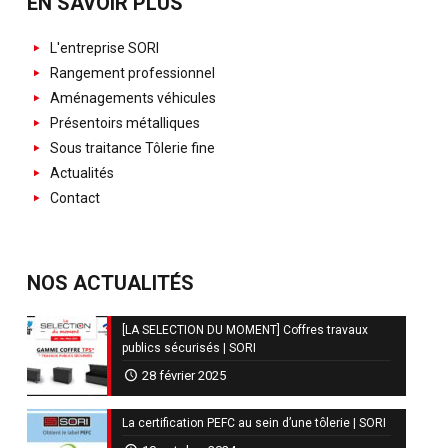
EN SAVOIR PLUS
L'entreprise SORI
Rangement professionnel
Aménagements véhicules
Présentoirs métalliques
Sous traitance Tôlerie fine
Actualités
Contact
NOS ACTUALITÉS
[LA SELECTION DU MOMENT] Coffres travaux
publics sécurisés | SORI
28 février 2025
La certification PEFC au sein d’une tôlerie | SORI