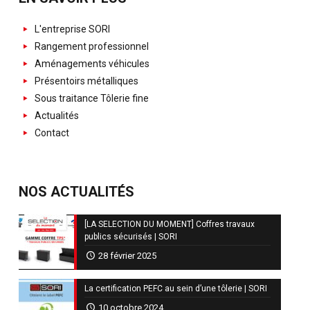
L'entreprise SORI
Rangement professionnel
Aménagements véhicules
Présentoirs métalliques
Sous traitance Tôlerie fine
Actualités
Contact
NOS ACTUALITÉS
[LA SELECTION DU MOMENT] Coffres travaux
publics sécurisés | SORI
28 février 2025
La certification PEFC au sein d’une tôlerie | SORI
10 octobre 2024