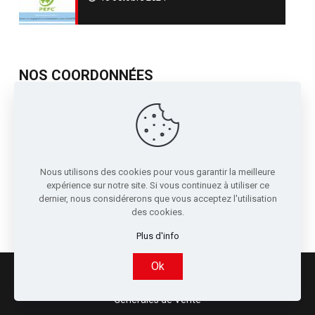
NOS COORDONNÉES
717, Avenue de St Quentin
Contre Allée Z.I.
38210 - Tullins France
04 76 07 80 54
Nous utilisons des cookies pour vous garantir la meilleure
sori@sori.fr
expérience sur notre site. Si vous continuez à utiliser ce
dernier, nous considérerons que vous acceptez l'utilisation
des cookies.
Plus d'info
Ok
© 2022 SORI - Réalisé par
Boostacom
et
LICOM
Développement
|
Mentions légales
|
RGPD
|
Conditions
Générales de Vente