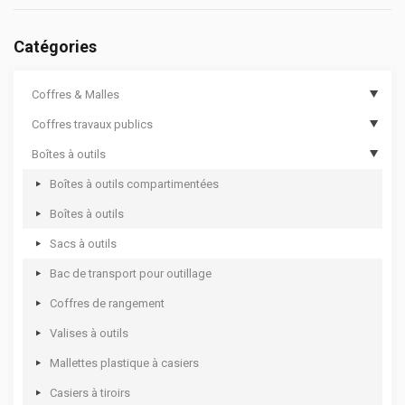
Catégories
Coffres & Malles
Coffres travaux publics
Coffres de chantier
Boîtes à outils
Options de coffres de chantier
Coffres de travaux publics
Malles cantines
Coffres de travaux publics sécurisés
Boîtes à outils compartimentées
Coffres aluminium
Boîtes à outils
Coffres rotomoulés
Sacs à outils
Bac de transport pour outillage
Coffres de rangement
Valises à outils
Mallettes plastique à casiers
Casiers à tiroirs