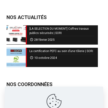
NOS ACTUALITÉS
[LA SELECTION DU MOMENT] Coffres travaux
publics sécurisés | SORI
28 février 2025
La certification PEFC au sein d’une tôlerie | SORI
10 octobre 2024
NOS COORDONNÉES
717, Avenue de St Quentin
Contre Allée Z.I.
38210 - Tullins France