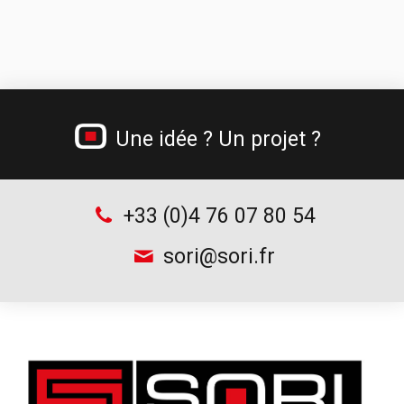
Options d’établis
Supports pour bacs à bec
Gamme incendie
Chauffe-gamelles
Jerricans métalliques
Gamme béton cellulaire
Tréteau professionnel et table de monteur
Une idée ? Un projet ?
Chariots à bouteilles
Supports d’outillage
+33 (0)4 76 07 80 54
sori@sori.fr