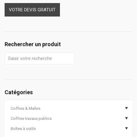
VOTRE DEVIS GRATUIT
Rechercher un produit
Catégories
Coffres & Malles
Coffres travaux publics
Coffres de chantier
Boîtes à outils
Options de coffres de chantier
Coffres de travaux publics