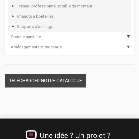
Tréteau professionnel et table de monteur
Chariots à bouteilles
Supports d’outillage
Gamme sanitaire
Aménagements et stockage
Hygiène des mains
Dévidoirs papier
Casiers plastique et module thermoformé
Materiel de secours
Séparateurs de tiroirs
Cadenas
TÉLÉCHARGER NOTRE CATALOGUE
Une idée ? Un projet ?