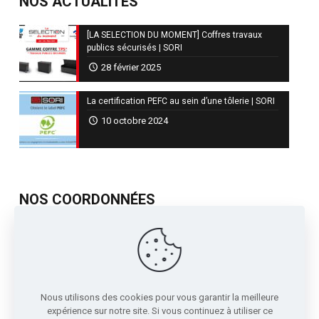
NOS ACTUALITÉS
[LA SELECTION DU MOMENT] Coffres travaux
publics sécurisés | SORI
28 février 2025
La certification PEFC au sein d’une tôlerie | SORI
10 octobre 2024
NOS COORDONNÉES
717, Avenue de St Quentin
Contre Allée Z.I.
38210 - Tullins France
04 76 07 80 54
Nous utilisons des cookies pour vous garantir la meilleure
sori@sori.fr
expérience sur notre site. Si vous continuez à utiliser ce