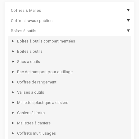
Coffres & Malles
Coffres travaux publics
Coffres de chantier
Boîtes à outils
Options de coffres de chantier
Coffres de travaux publics
Malles cantines
Coffres de travaux publics sécurisés
Boîtes à outils compartimentées
Coffres aluminium
Boîtes à outils
Coffres rotomoulés
Sacs à outils
Bac de transport pour outillage
Coffres de rangement
Valises à outils
Mallettes plastique à casiers
Casiers à tiroirs
Mallettes à casiers
Coffrets multi usages