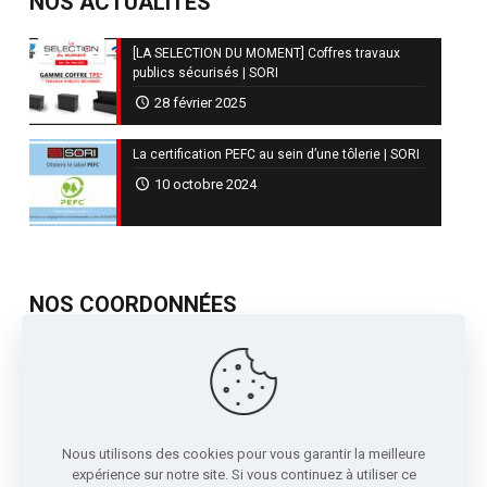
NOS ACTUALITÉS
[LA SELECTION DU MOMENT] Coffres travaux
publics sécurisés | SORI
28 février 2025
La certification PEFC au sein d’une tôlerie | SORI
10 octobre 2024
NOS COORDONNÉES
717, Avenue de St Quentin
Contre Allée Z.I.
38210 - Tullins France
04 76 07 80 54
Nous utilisons des cookies pour vous garantir la meilleure
sori@sori.fr
expérience sur notre site. Si vous continuez à utiliser ce