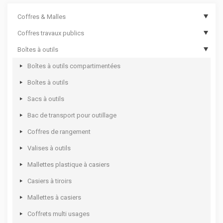
Coffres & Malles
Coffres travaux publics
Coffres de chantier
Boîtes à outils
Options de coffres de chantier
Coffres de travaux publics
Malles cantines
Coffres de travaux publics sécurisés
Boîtes à outils compartimentées
Coffres aluminium
Boîtes à outils
Coffres rotomoulés
Sacs à outils
Bac de transport pour outillage
Coffres de rangement
Valises à outils
Mallettes plastique à casiers
Casiers à tiroirs
Mallettes à casiers
Coffrets multi usages