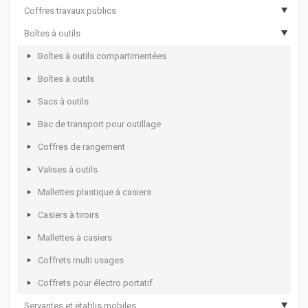
Coffres travaux publics
Coffres de chantier
Boîtes à outils
Options de coffres de chantier
Coffres de travaux publics
Malles cantines
Coffres de travaux publics sécurisés
Boîtes à outils compartimentées
Coffres aluminium
Boîtes à outils
Coffres rotomoulés
Sacs à outils
Bac de transport pour outillage
Coffres de rangement
Valises à outils
Mallettes plastique à casiers
Casiers à tiroirs
Mallettes à casiers
Coffrets multi usages
Coffrets pour électro portatif
Servantes et établis mobiles