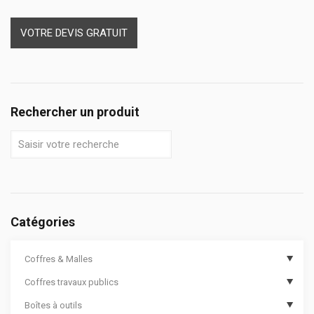
VOTRE DEVIS GRATUIT
Rechercher un produit
Catégories
Coffres & Malles
Coffres travaux publics
Coffres de chantier
Boîtes à outils
Options de coffres de chantier
Coffres de travaux publics