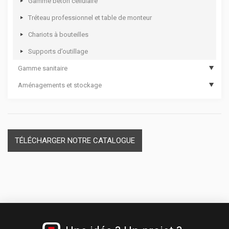
Gamme béton cellulaire
Tréteau professionnel et table de monteur
Chariots à bouteilles
Supports d’outillage
Gamme sanitaire
Aménagements et stockage
Hygiène des mains
Dévidoirs papier
Casiers plastique et module thermoformé
Materiel de secours
Séparateurs de tiroirs
Cadenas
TÉLÉCHARGER NOTRE CATALOGUE