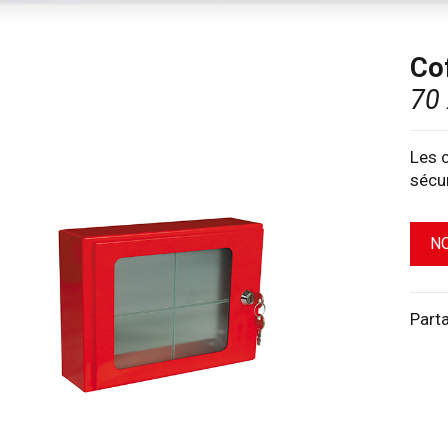
Co
70 
Les 
sécu
N
Part