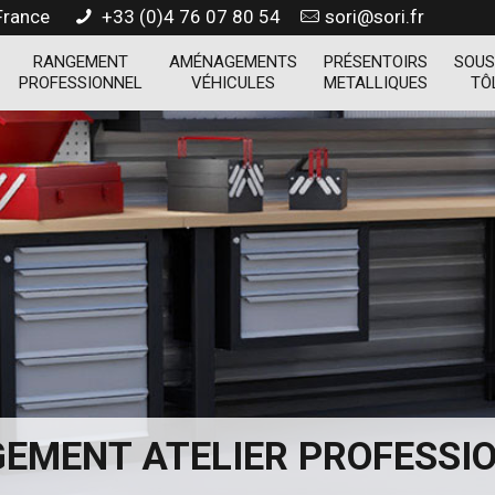
 France
+33 (0)4 76 07 80 54
sori@sori.fr
RANGEMENT
AMÉNAGEMENTS
PRÉSENTOIRS
SOUS
PROFESSIONNEL
VÉHICULES
METALLIQUES
TÔ
EMENT ATELIER PROFESSI