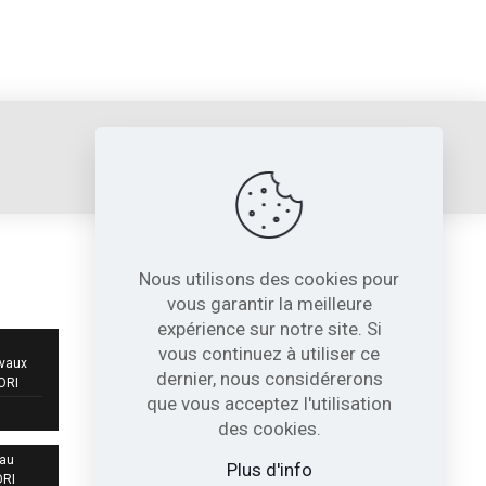
sori@sori.fr
Nous utilisons des cookies pour
NOS COORDONNÉES
vous garantir la meilleure
expérience sur notre site. Si
717, Avenue de St Quentin
vous continuez à utiliser ce
Contre Allée Z.I.
avaux
dernier, nous considérerons
38210 - Tullins France
SORI
que vous acceptez l'utilisation
04 76 07 80 54
des cookies.
 au
sori@sori.fr
Plus d'info
ORI