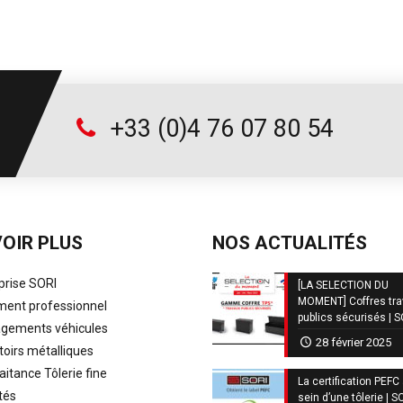
+33 (0)4 76 07 80 54
OIR PLUS
NOS ACTUALITÉS
prise SORI
[LA SELECTION DU
MOMENT] Coffres tr
ent professionnel
publics sécurisés | 
ements véhicules
28 février 2025
oirs métalliques
aitance Tôlerie fine
La certification PEFC
tés
sein d’une tôlerie | S