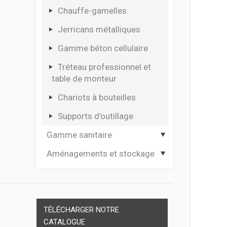
Coffrets multi usages
Chauffe-gamelles
Coffrets pour électro
Jerricans métalliques
portatif
Gamme béton cellulaire
Tréteau professionnel et
table de monteur
Chariots à bouteilles
Supports d’outillage
Gamme sanitaire
Aménagements et stockage
Hygiène des mains
Dévidoirs papier
Casiers plastique et
module thermoformé
Materiel de secours
Séparateurs de tiroirs
TÉLÉCHARGER NOTRE
Cadenas
CATALOGUE