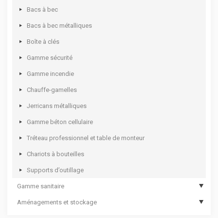
Mallettes plastique à casiers
Coffres d’atelier
Etablis fermés
Armoires d’entretien
Bacs à bec
Casiers à tiroirs
Dessertes d’atelier
Armoires à rideau
Armoires de bureau
Bacs à bec métalliques
Mallettes à casiers
Options de servantes et établis mobiles
Panneaux perforés
Vestiaires monobloc
Boîte à clés
Coffrets multi usages
Kits établis
Armoires pour bacs à bec
Gamme sécurité
Coffrets pour électro portatif
Options d’établis
Supports pour bacs à bec
Gamme incendie
Chauffe-gamelles
Jerricans métalliques
Gamme béton cellulaire
Tréteau professionnel et table de monteur
Chariots à bouteilles
Supports d’outillage
Gamme sanitaire
Aménagements et stockage
Hygiène des mains