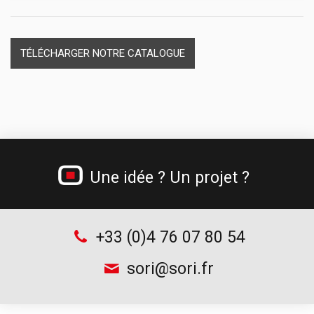
Dévidoirs papier
Casiers plastique et module thermoformé
Materiel de secours
Séparateurs de tiroirs
Cadenas
TÉLÉCHARGER NOTRE CATALOGUE
Une idée ? Un projet ?
+33 (0)4 76 07 80 54
sori@sori.fr