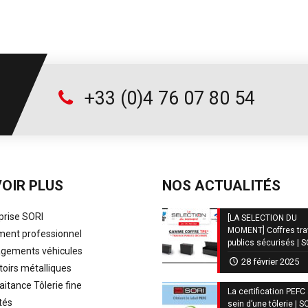
+33 (0)4 76 07 80 54
OIR PLUS
NOS ACTUALITÉS
prise SORI
[LA SELECTION DU
MOMENT] Coffres tr
ent professionnel
publics sécurisés | 
ements véhicules
28 février 2025
oirs métalliques
aitance Tôlerie fine
La certification PEFC
tés
sein d’une tôlerie | S