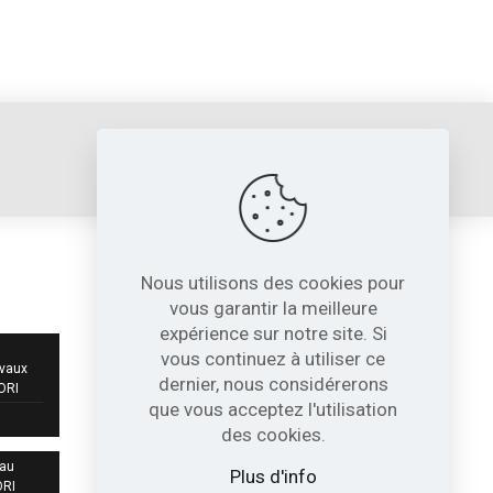
sori@sori.fr
Nous utilisons des cookies pour
NOS COORDONNÉES
vous garantir la meilleure
expérience sur notre site. Si
717, Avenue de St Quentin
vous continuez à utiliser ce
Contre Allée Z.I.
avaux
dernier, nous considérerons
38210 - Tullins France
SORI
que vous acceptez l'utilisation
04 76 07 80 54
des cookies.
 au
sori@sori.fr
Plus d'info
ORI