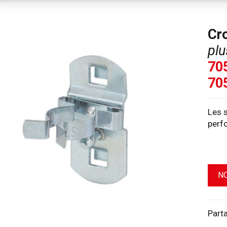
Cr
plu
705
70
Les s
perfo
N
Part