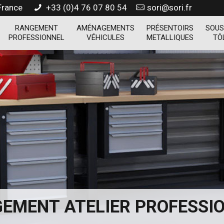
 France
+33 (0)4 76 07 80 54
sori@sori.fr
RANGEMENT
AMÉNAGEMENTS
PRÉSENTOIRS
SOUS
PROFESSIONNEL
VÉHICULES
METALLIQUES
TÔ
EMENT ATELIER PROFESSI