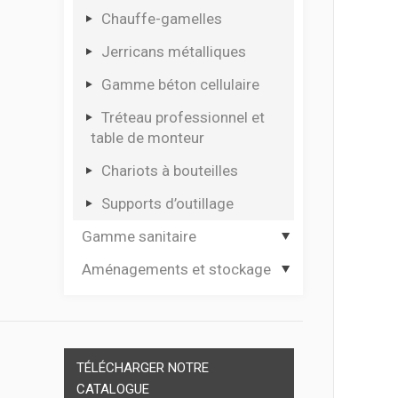
Coffrets multi usages
Chauffe-gamelles
Coffrets pour électro
Jerricans métalliques
portatif
Gamme béton cellulaire
Tréteau professionnel et
table de monteur
Chariots à bouteilles
Supports d’outillage
Gamme sanitaire
Aménagements et stockage
Hygiène des mains
Dévidoirs papier
Casiers plastique et
module thermoformé
Materiel de secours
Séparateurs de tiroirs
TÉLÉCHARGER NOTRE
Cadenas
CATALOGUE