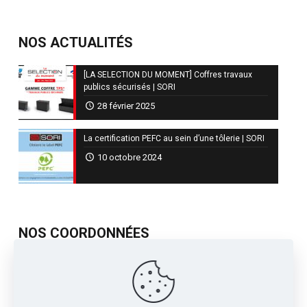
NOS ACTUALITÉS
[LA SELECTION DU MOMENT] Coffres travaux
publics sécurisés | SORI
28 février 2025
La certification PEFC au sein d’une tôlerie | SORI
10 octobre 2024
NOS COORDONNÉES
717, Avenue de St Quentin
Contre Allée Z.I.
38210 - Tullins France