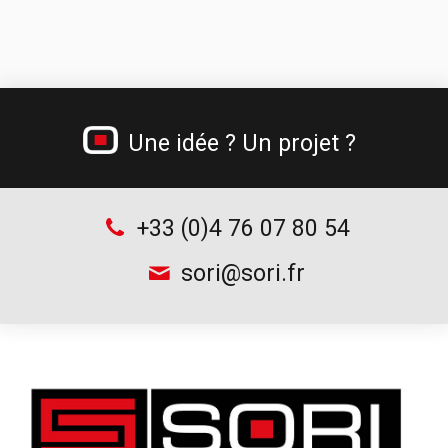
Chauffe-gamelles
Jerricans métalliques
Gamme béton cellulaire
Tréteau professionnel et table de monteur
Une idée ? Un projet ?
Chariots à bouteilles
Supports d’outillage
+33 (0)4 76 07 80 54
sori@sori.fr