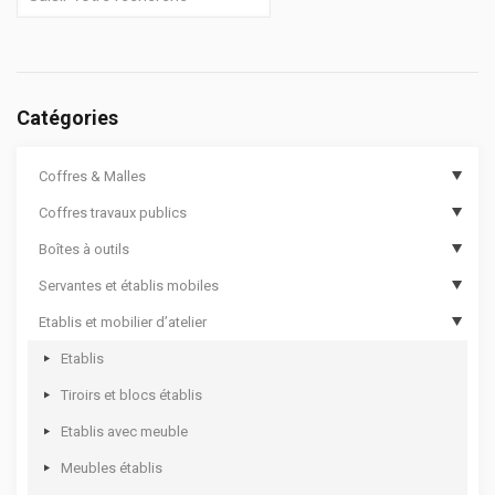
Catégories
Coffres & Malles
Coffres travaux publics
Coffres de chantier
Boîtes à outils
Options de coffres de chantier
Coffres de travaux publics
Servantes et établis mobiles
Malles cantines
Coffres de travaux publics sécurisés
Boîtes à outils compartimentées
Etablis et mobilier d’atelier
Coffres aluminium
Boîtes à outils
Servantes d’atelier 12000
Coffres rotomoulés
Sacs à outils
Servantes d’atelier 8000
Etablis
Bac de transport pour outillage
Servantes d’atelier 7000
Tiroirs et blocs établis
Coffres de rangement
Servantes d’atelier 6000
Etablis avec meuble
Valises à outils
Etablis mobiles
Meubles établis