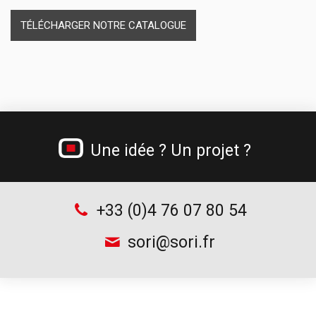
Armoires pour bacs à bec
Gamme sécurité
Cadenas
TÉLÉCHARGER NOTRE CATALOGUE
Supports pour bacs à bec
Gamme incendie
Chauffe-gamelles
Jerricans métalliques
Gamme béton cellulaire
Tréteau professionnel et table de monteur
Une idée ? Un projet ?
Chariots à bouteilles
Supports d’outillage
+33 (0)4 76 07 80 54
sori@sori.fr