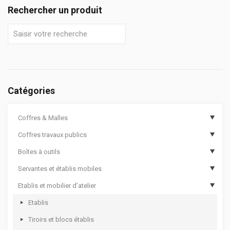
Rechercher un produit
Catégories
Coffres & Malles
Coffres travaux publics
Coffres de chantier
Boîtes à outils
Options de coffres de chantier
Coffres de travaux publics
Servantes et établis mobiles
Malles cantines
Coffres de travaux publics sécurisés
Boîtes à outils compartimentées
Etablis et mobilier d’atelier
Coffres aluminium
Boîtes à outils
Servantes d’atelier 12000
Coffres rotomoulés
Sacs à outils
Servantes d’atelier 8000
Etablis
Bac de transport pour outillage
Servantes d’atelier 7000
Tiroirs et blocs établis