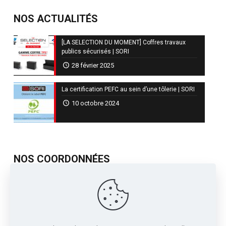
NOS ACTUALITÉS
[LA SELECTION DU MOMENT] Coffres travaux
publics sécurisés | SORI
28 février 2025
La certification PEFC au sein d’une tôlerie | SORI
10 octobre 2024
NOS COORDONNÉES
717, Avenue de St Quentin
Contre Allée Z.I.
38210 - Tullins France
04 76 07 80 54