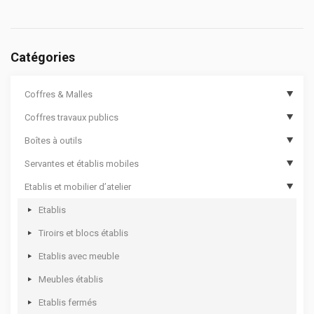
Catégories
Coffres & Malles
Coffres travaux publics
Coffres de chantier
Boîtes à outils
Options de coffres de chantier
Coffres de travaux publics
Servantes et établis mobiles
Malles cantines
Coffres de travaux publics sécurisés
Boîtes à outils compartimentées
Etablis et mobilier d’atelier
Coffres aluminium
Boîtes à outils
Servantes d’atelier 12000
Coffres rotomoulés
Sacs à outils
Servantes d’atelier 8000
Etablis
Bac de transport pour outillage
Servantes d’atelier 7000
Tiroirs et blocs établis
Coffres de rangement
Servantes d’atelier 6000
Etablis avec meuble
Valises à outils
Etablis mobiles
Meubles établis
Mallettes plastique à casiers
Coffres d’atelier
Etablis fermés