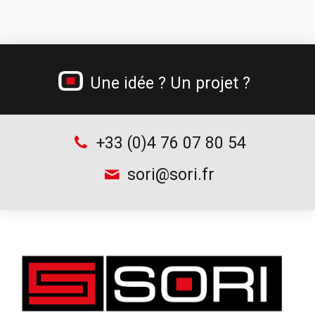
Jerricans métalliques
Gamme béton cellulaire
Tréteau professionnel et table de monteur
Une idée ? Un projet ?
Chariots à bouteilles
Supports d’outillage
+33 (0)4 76 07 80 54
sori@sori.fr