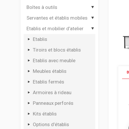
Boîtes à outils
Options de coffres de
Coffres de travaux publics
chantier
Servantes et établis mobiles
Coffres de travaux publics
Boîtes à outils
sécurisés
compartimentées
Malles cantines
Etablis et mobilier d’atelier
Servantes d’atelier 12000
Coffres aluminium
Boîtes à outils
Servantes d’atelier 8000
Etablis
Coffres rotomoulés
Sacs à outils
Servantes d’atelier 7000
Tiroirs et blocs établis
Bac de transport pour
Servantes d’atelier 6000
Etablis avec meuble
outillage
Etablis mobiles
Meubles établis
D
Coffres de rangement
Coffres d’atelier
Etablis fermés
Valises à outils
Dessertes d’atelier
Armoires à rideau
Mallettes plastique à
casiers
Options de servantes et
Panneaux perforés
établis mobiles
Casiers à tiroirs
Kits établis
Mallettes à casiers
Options d’établis