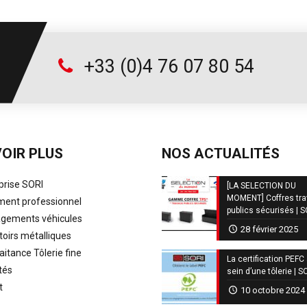
+33 (0)4 76 07 80 54
OIR PLUS
NOS ACTUALITÉS
prise SORI
[LA SELECTION DU
MOMENT] Coffres tr
ent professionnel
publics sécurisés | 
ements véhicules
28 février 2025
oirs métalliques
aitance Tôlerie fine
La certification PEFC
tés
sein d’une tôlerie | S
t
10 octobre 2024