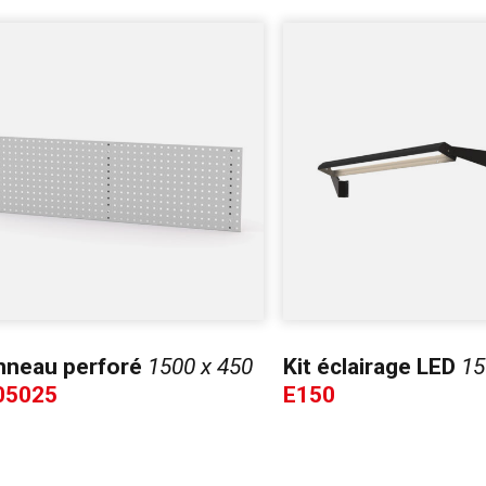
nneau perforé
1500 x 450
Kit éclairage LED
15
705025
E150