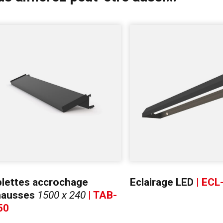
blettes accrochage
Eclairage LED
| ECL
hausses
1500 x 240
| TAB-
50