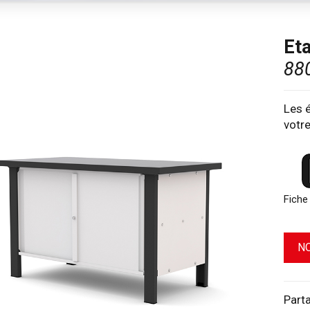
Eta
88
Les é
votre
Fiche
N
Part