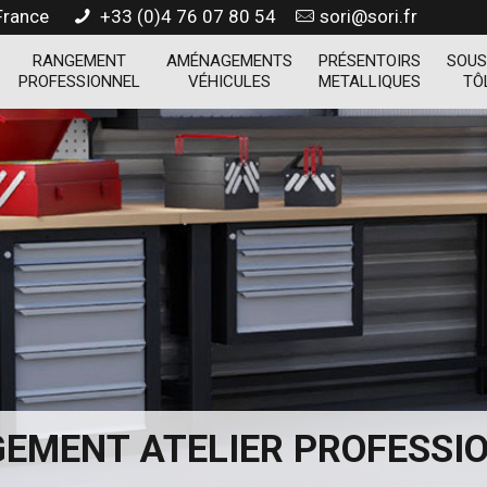
 France
+33 (0)4 76 07 80 54
sori@sori.fr
RANGEMENT
AMÉNAGEMENTS
PRÉSENTOIRS
SOUS
PROFESSIONNEL
VÉHICULES
METALLIQUES
TÔ
EMENT ATELIER PROFESSI