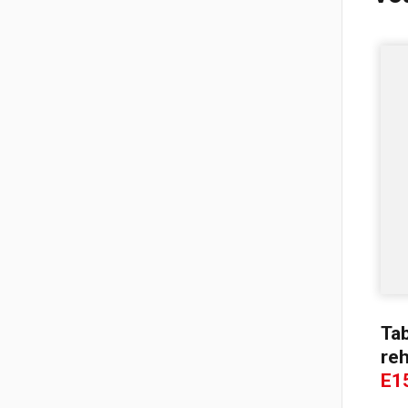
Tréteau professionnel et
table de monteur
Chariots à bouteilles
Supports d’outillage
Ta
re
E1