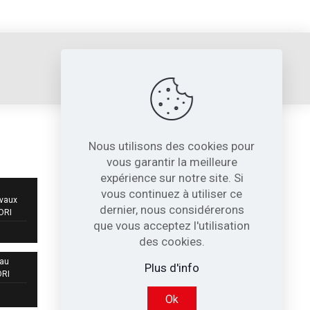
sori@sori.fr
Nous utilisons des cookies pour
NOS COORDONNÉES
vous garantir la meilleure
expérience sur notre site. Si
717, Avenue de St Quentin
vous continuez à utiliser ce
Contre Allée Z.I.
avaux
dernier, nous considérerons
38210 - Tullins France
SORI
que vous acceptez l'utilisation
04 76 07 80 54
des cookies.
 au
sori@sori.fr
Plus d'info
ORI
Ok