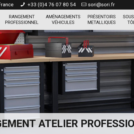
 France
+33 (0)4 76 07 80 54
sori@sori.fr
RANGEMENT
AMÉNAGEMENTS
PRÉSENTOIRS
SOUS
PROFESSIONNEL
VÉHICULES
METALLIQUES
TÔ
EMENT ATELIER PROFESSI