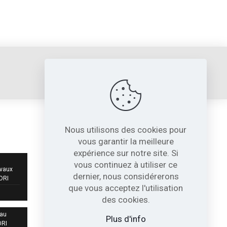
sori@sori.fr
Nous utilisons des cookies pour
NOS COORDONNÉES
vous garantir la meilleure
expérience sur notre site. Si
717, Avenue de St Quentin
vous continuez à utiliser ce
Contre Allée Z.I.
avaux
dernier, nous considérerons
38210 - Tullins France
SORI
que vous acceptez l'utilisation
04 76 07 80 54
des cookies.
 au
sori@sori.fr
Plus d'info
ORI