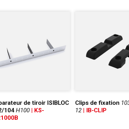
arateur de tiroir ISIBLOC
Clips de fixation
103
2/104
H100
| KS-
12
| IB-CLIP
R1000B