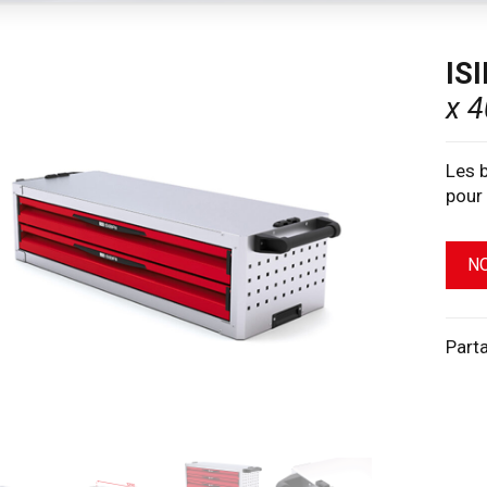
ISI
x 4
Les b
pour 
N
Part