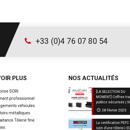
+33 (0)4 76 07 80 54
OIR PLUS
NOS ACTUALITÉS
prise SORI
[LA SELECTION DU
MOMENT] Coffres tr
ent professionnel
publics sécurisés | 
ements véhicules
28 février 2025
oirs métalliques
aitance Tôlerie fine
La certification PEFC
tés
sein d’une tôlerie | S