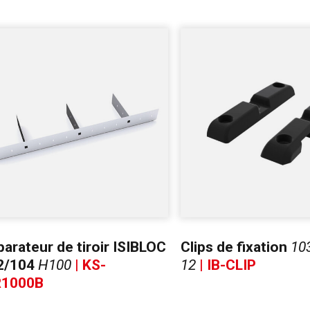
arateur de tiroir ISIBLOC
Clips de fixation
103
2/104
H100
| KS-
12
| IB-CLIP
R1000B