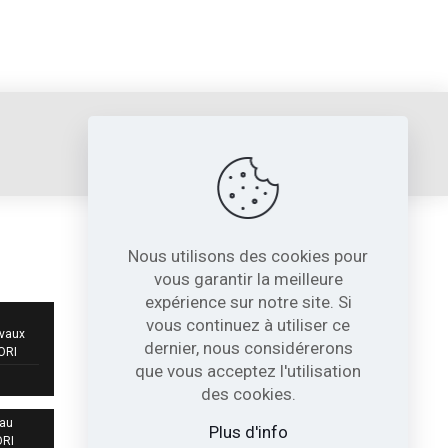
sori@sori.fr
Nous utilisons des cookies pour
NOS COORDONNÉES
vous garantir la meilleure
expérience sur notre site. Si
717, Avenue de St Quentin
vous continuez à utiliser ce
Contre Allée Z.I.
avaux
dernier, nous considérerons
38210 - Tullins France
SORI
que vous acceptez l'utilisation
04 76 07 80 54
des cookies.
 au
sori@sori.fr
Plus d'info
ORI