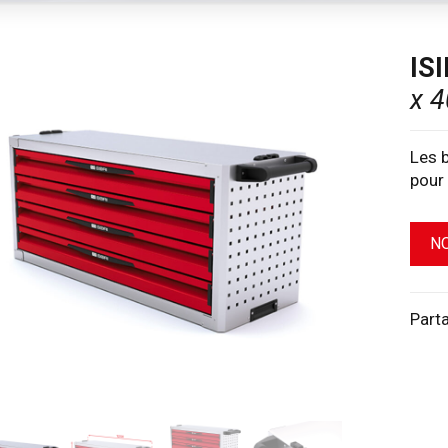
ISI
x 4
Les b
pour 
N
Part