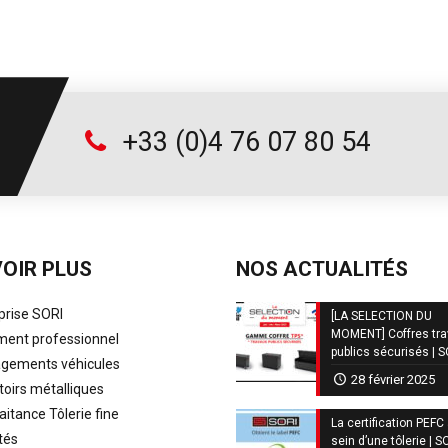
+33 (0)4 76 07 80 54
OIR PLUS
NOS ACTUALITÉS
prise SORI
[LA SELECTION DU
MOMENT] Coffres tr
ent professionnel
publics sécurisés | 
ements véhicules
28 février 2025
oirs métalliques
aitance Tôlerie fine
La certification PEFC
tés
sein d’une tôlerie | S