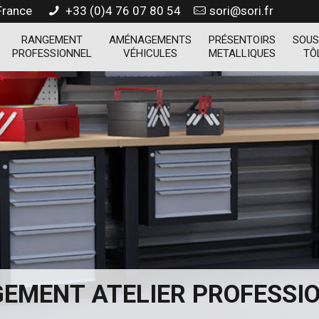
 France
+33 (0)4 76 07 80 54
sori@sori.fr
RANGEMENT
AMÉNAGEMENTS
PRÉSENTOIRS
SOUS
PROFESSIONNEL
VÉHICULES
METALLIQUES
TÔ
EMENT ATELIER PROFESSI