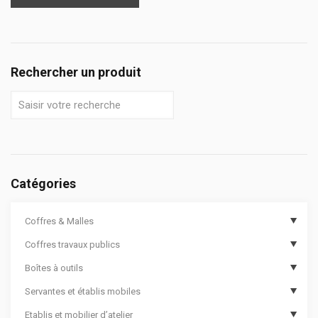
Rechercher un produit
Catégories
Coffres & Malles
Coffres travaux publics
Coffres de chantier
Boîtes à outils
Options de coffres de chantier
Coffres de travaux publics
Servantes et établis mobiles
Malles cantines
Coffres de travaux publics sécurisés
Boîtes à outils compartimentées
Etablis et mobilier d’atelier
Coffres aluminium
Boîtes à outils
Servantes d’atelier 12000