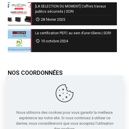
[LA SELECTION DU MOMENT] Coffres travaux
publics sécurisés | SORI
28 février 2025
La certification PEFC au sein d’une tôlerie | SORI
10 octobre 2024
NOS COORDONNÉES
717, Avenue de St Quentin
Contre Allée Z.I.
38210 - Tullins France
04 76 07 80 54
Nous utilisons des cookies pour vous garantir la meilleure
sori@sori.fr
expérience sur notre site. Si vous continuez à utiliser ce
dernier, nous considérerons que vous acceptez l'utilisation
des cookies.