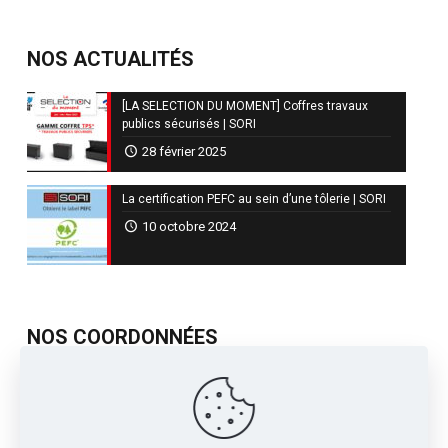
NOS ACTUALITÉS
[LA SELECTION DU MOMENT] Coffres travaux
publics sécurisés | SORI
28 février 2025
La certification PEFC au sein d’une tôlerie | SORI
10 octobre 2024
NOS COORDONNÉES
717, Avenue de St Quentin
Contre Allée Z.I.
38210 - Tullins France