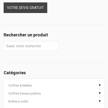
VOTRE DEVIS GRATUIT
Rechercher un produit
Catégories
Coffres & Malles
Coffres travaux publics
Coffres de chantier
Boîtes à outils
Options de coffres de chantier
Coffres de travaux publics