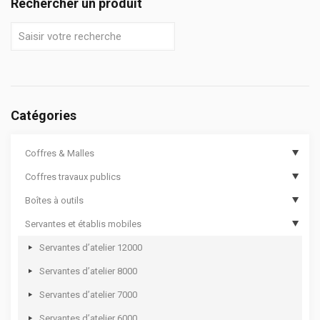
Rechercher un produit
Catégories
Coffres & Malles
Coffres travaux publics
Coffres de chantier
Boîtes à outils
Options de coffres de chantier
Coffres de travaux publics
Servantes et établis mobiles
Malles cantines
Coffres de travaux publics sécurisés
Boîtes à outils compartimentées
Coffres aluminium
Boîtes à outils
Servantes d’atelier 12000
Coffres rotomoulés
Sacs à outils
Servantes d’atelier 8000
Bac de transport pour outillage
Servantes d’atelier 7000
Coffres de rangement
Servantes d’atelier 6000