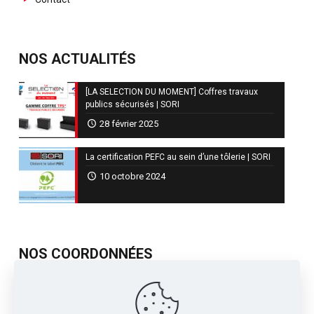
NOS ACTUALITÉS
[LA SELECTION DU MOMENT] Coffres travaux
publics sécurisés | SORI
28 février 2025
La certification PEFC au sein d’une tôlerie | SORI
10 octobre 2024
NOS COORDONNÉES
717, Avenue de St Quentin
Contre Allée Z.I.
38210 - Tullins France