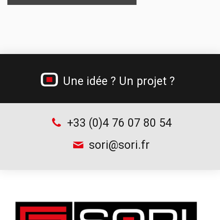
Options d’établis
Supports pour bacs à bec
Gamme incendie
Chauffe-gamelles
Jerricans métalliques
Gamme béton cellulaire
Tréteau professionnel et table de monteur
Une idée ? Un projet ?
Chariots à bouteilles
Supports d’outillage
+33 (0)4 76 07 80 54
sori@sori.fr