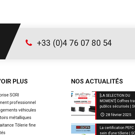
+33 (0)4 76 07 80 54
OIR PLUS
NOS ACTUALITÉS
prise SORI
[LA SELECTION DU
MOMENT] Coffres tr
ent professionnel
publics sécurisés | 
ements véhicules
28 février 2025
oirs métalliques
aitance Tôlerie fine
La certification PEFC
tés
sein d’une tôlerie | S