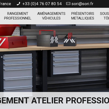
 France
+33 (0)4 76 07 80 54
sori@sori.fr
RANGEMENT
AMÉNAGEMENTS
PRÉSENTOIRS
SOUS
PROFESSIONNEL
VÉHICULES
METALLIQUES
TÔ
EMENT ATELIER PROFESSI