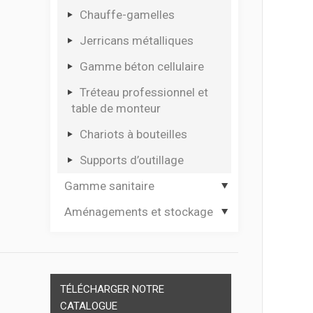
Coffrets multi usages
Chauffe-gamelles
Coffrets pour électro
Jerricans métalliques
portatif
Gamme béton cellulaire
Tréteau professionnel et
table de monteur
Chariots à bouteilles
Supports d’outillage
Gamme sanitaire
Aménagements et stockage
Hygiène des mains
Dévidoirs papier
Casiers plastique et
module thermoformé
Materiel de secours
Séparateurs de tiroirs
TÉLÉCHARGER NOTRE
Cadenas
CATALOGUE