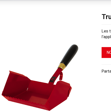
Tr
Les t
l’app
N
Part