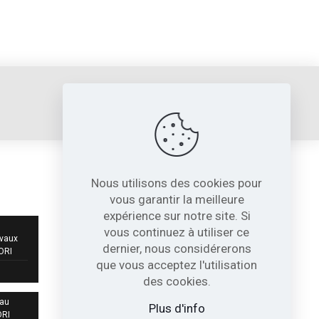
sori@sori.fr
Nous utilisons des cookies pour
NOS COORDONNÉES
vous garantir la meilleure
expérience sur notre site. Si
717, Avenue de St Quentin
vous continuez à utiliser ce
Contre Allée Z.I.
avaux
dernier, nous considérerons
38210 - Tullins France
SORI
que vous acceptez l'utilisation
04 76 07 80 54
des cookies.
 au
sori@sori.fr
Plus d'info
ORI