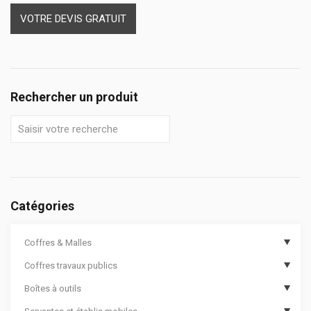
VOTRE DEVIS GRATUIT
Rechercher un produit
Catégories
Coffres & Malles
Coffres travaux publics
Coffres de chantier
Boîtes à outils
Options de coffres de chantier
Coffres de travaux publics