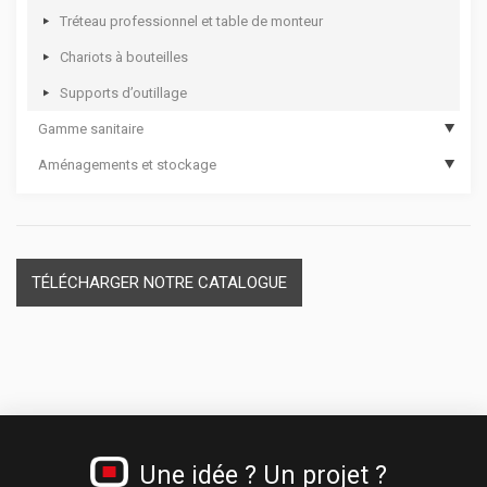
Tréteau professionnel et table de monteur
Chariots à bouteilles
Supports d’outillage
Gamme sanitaire
Aménagements et stockage
Hygiène des mains
Dévidoirs papier
Casiers plastique et module thermoformé
Materiel de secours
Séparateurs de tiroirs
Cadenas
TÉLÉCHARGER NOTRE CATALOGUE
Une idée ? Un projet ?