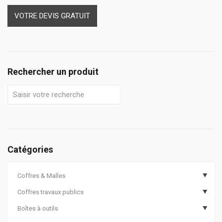
VOTRE DEVIS GRATUIT
Rechercher un produit
Catégories
Coffres & Malles
Coffres travaux publics
Coffres de chantier
Boîtes à outils
Options de coffres de chantier
Coffres de travaux publics