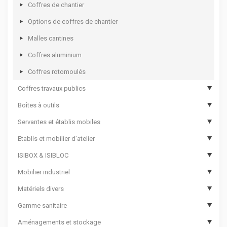
Coffres de chantier
Options de coffres de chantier
Malles cantines
Coffres aluminium
Coffres rotomoulés
Coffres travaux publics
Boîtes à outils
Coffres de travaux publics
Servantes et établis mobiles
Coffres de travaux publics sécurisés
Boîtes à outils compartimentées
Etablis et mobilier d’atelier
Boîtes à outils
Servantes d’atelier 12000
ISIBOX & ISIBLOC
Sacs à outils
Servantes d’atelier 8000
Etablis
Mobilier industriel
Bac de transport pour outillage
Servantes d’atelier 7000
Tiroirs et blocs établis
ISIBOX
Matériels divers
Coffres de rangement
Servantes d’atelier 6000
Etablis avec meuble
Options ISIBOX
Armoires phytosanitaires
Gamme sanitaire
Valises à outils
Etablis mobiles
Meubles établis
ISIBLOC
Armoires d’atelier
Bacs Euro
Aménagements et stockage
Mallettes plastique à casiers
Coffres d’atelier
Etablis fermés
Armoires d’entretien
Bacs à bec
Hygiène des mains