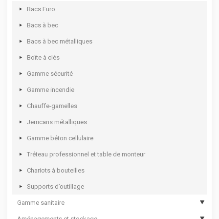
Valises à outils
Etablis mobiles
Meubles établis
ISIBLOC
Armoires d’atelier
Bacs Euro
Mallettes plastique à casiers
Coffres d’atelier
Etablis fermés
Armoires d’entretien
Bacs à bec
Casiers à tiroirs
Dessertes d’atelier
Armoires à rideau
Armoires de bureau
Bacs à bec métalliques
Mallettes à casiers
Options de servantes et établis mobiles
Panneaux perforés
Vestiaires monobloc
Boîte à clés
Coffrets multi usages
Kits établis
Armoires pour bacs à bec
Gamme sécurité
Coffrets pour électro portatif
Options d’établis
Supports pour bacs à bec
Gamme incendie
Chauffe-gamelles
Jerricans métalliques
Gamme béton cellulaire
Tréteau professionnel et table de monteur
Chariots à bouteilles
Supports d’outillage
Gamme sanitaire
Aménagements et stockage
Hygiène des mains