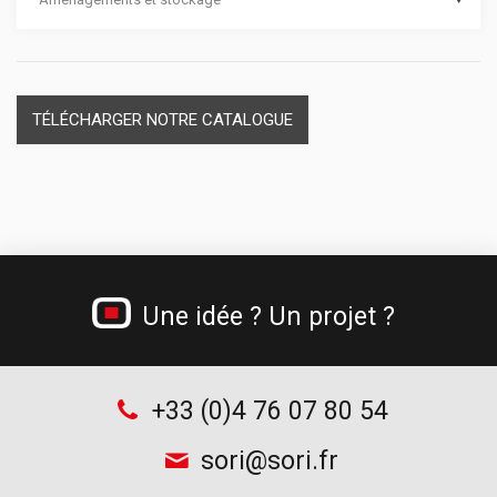
Dévidoirs papier
Casiers plastique et module thermoformé
Materiel de secours
Séparateurs de tiroirs
Cadenas
TÉLÉCHARGER NOTRE CATALOGUE
Une idée ? Un projet ?
+33 (0)4 76 07 80 54
sori@sori.fr