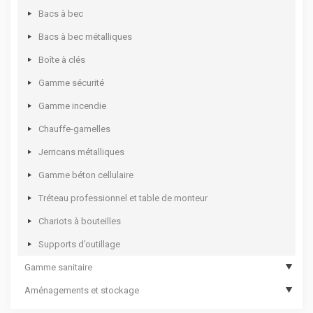
Mallettes plastique à casiers
Coffres d’atelier
Etablis fermés
Armoires d’entretien
Bacs à bec
Casiers à tiroirs
Dessertes d’atelier
Armoires à rideau
Armoires de bureau
Bacs à bec métalliques
Mallettes à casiers
Options de servantes et établis mobiles
Panneaux perforés
Vestiaires monobloc
Boîte à clés
Coffrets multi usages
Kits établis
Armoires pour bacs à bec
Gamme sécurité
Coffrets pour électro portatif
Options d’établis
Supports pour bacs à bec
Gamme incendie
Chauffe-gamelles
Jerricans métalliques
Gamme béton cellulaire
Tréteau professionnel et table de monteur
Chariots à bouteilles
Supports d’outillage
Gamme sanitaire
Aménagements et stockage
Hygiène des mains