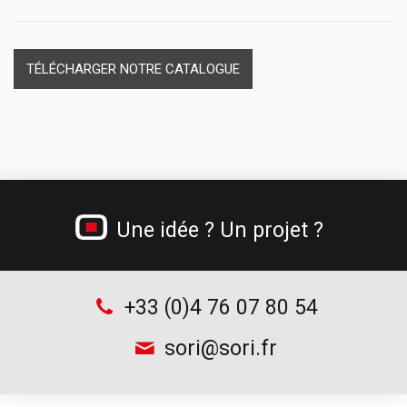
Dévidoirs papier
Casiers plastique et module thermoformé
Materiel de secours
Séparateurs de tiroirs
Cadenas
TÉLÉCHARGER NOTRE CATALOGUE
Une idée ? Un projet ?
+33 (0)4 76 07 80 54
sori@sori.fr