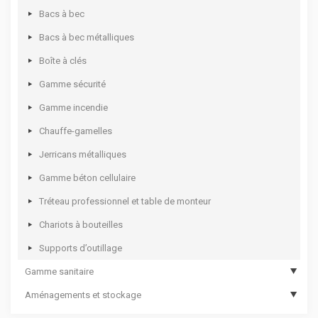
Mallettes plastique à casiers
Coffres d’atelier
Etablis fermés
Armoires d’entretien
Bacs à bec
Casiers à tiroirs
Dessertes d’atelier
Armoires à rideau
Armoires de bureau
Bacs à bec métalliques
Mallettes à casiers
Options de servantes et établis mobiles
Panneaux perforés
Vestiaires monobloc
Boîte à clés
Coffrets multi usages
Kits établis
Armoires pour bacs à bec
Gamme sécurité
Coffrets pour électro portatif
Options d’établis
Supports pour bacs à bec
Gamme incendie
Chauffe-gamelles
Jerricans métalliques
Gamme béton cellulaire
Tréteau professionnel et table de monteur
Chariots à bouteilles
Supports d’outillage
Gamme sanitaire
Aménagements et stockage
Hygiène des mains