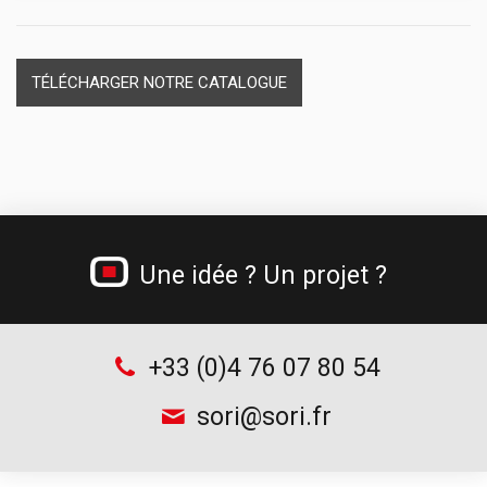
Dévidoirs papier
Casiers plastique et module thermoformé
Materiel de secours
Séparateurs de tiroirs
Cadenas
TÉLÉCHARGER NOTRE CATALOGUE
Une idée ? Un projet ?
+33 (0)4 76 07 80 54
sori@sori.fr