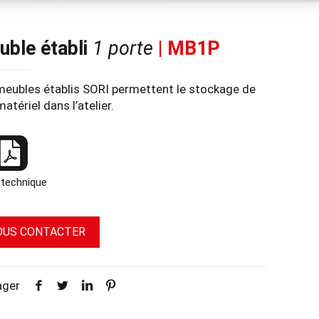
uble établi
1 porte
| MB1P
meubles établis SORI permettent le stockage de
atériel dans l’atelier.
 technique
OUS CONTACTER
ager