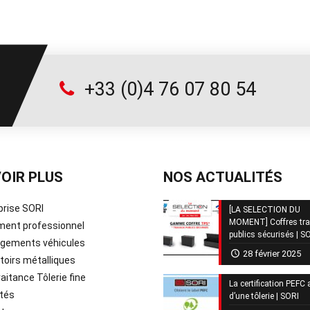
+33 (0)4 76 07 80 54
OIR PLUS
NOS ACTUALITÉS
prise SORI
[LA SELECTION DU
MOMENT] Coffres tr
ent professionnel
publics sécurisés | S
ements véhicules
28 février 2025
oirs métalliques
aitance Tôlerie fine
La certification PEFC 
tés
d’une tôlerie | SORI