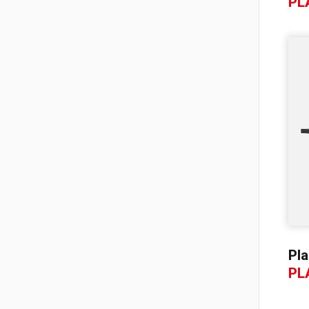
PL
Pla
PL