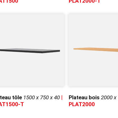
AT1500
PLAT2000-T
teau tôle
1500 x 750 x 40
|
Plateau bois
2000 x 
AT1500-T
PLAT2000