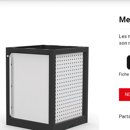
Me
Les 
son m
Fiche
N
Part