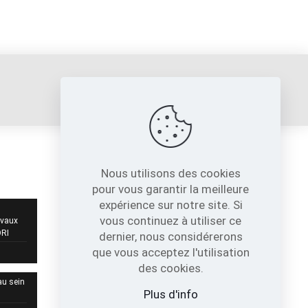
sori@sori.fr
Nous utilisons des cookies
NOS COORDONNÉES
pour vous garantir la meilleure
expérience sur notre site. Si
717, Avenue de St Quentin
vous continuez à utiliser ce
Contre Allée Z.I.
avaux
38210 - Tullins France
ORI
dernier, nous considérerons
que vous acceptez l'utilisation
04 76 07 80 54
des cookies.
au sein
sori@sori.fr
Plus d'info