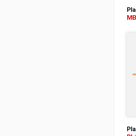
Tréteau professionnel et
Pl
table de monteur
MB
Chariots à bouteilles
Supports d’outillage
Pl